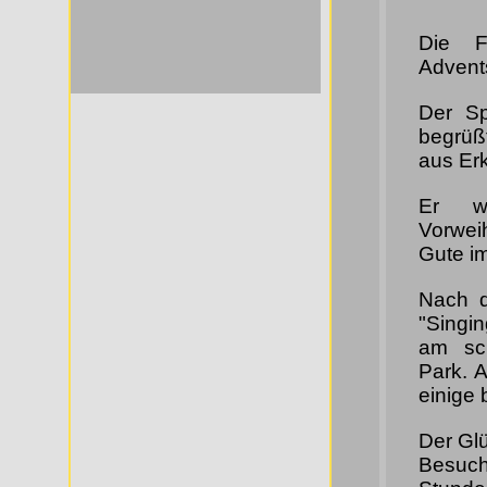
Die F
Advent
Der Sp
begrüß
aus Er
Er wü
Vorweih
Gute i
Nach d
"Singin
am sc
Park. 
einige 
Der Gl
Besuch