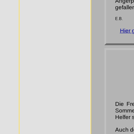
Anger
gefalle
E.B.
Hier 
Die Fr
Sommerf
Helfer 
Auch d