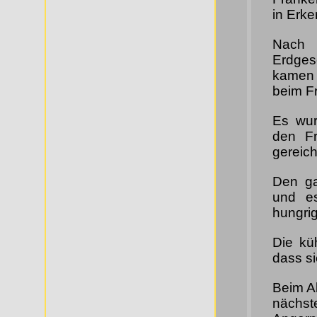
in Erke
Nach 
Erdge
kamen 
beim F
Es wur
den Fr
gereich
Den ga
und es
hungrig
Die küh
dass si
Beim A
nächst