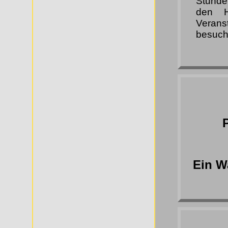
Stunde
den H
Verans
besuch
Ein W