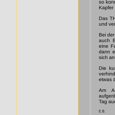
so kon
Kapfer 
Das TH
und ve
Bei der
auch E
eine F
dann e
sich an
Die ku
verhin
etwas ä
Am Ab
aufger
Tag au
E.B.