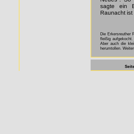
sagte ein 
Raunacht ist
Die Erkersreuther R
fleißig aufgekocht
Aber auch die kle
herumtollen. Weitere
Seit