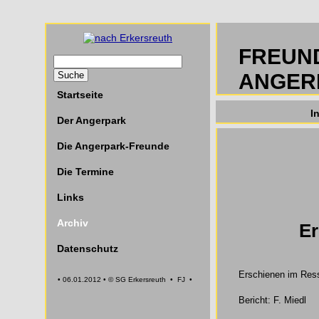
FREUN
ANGER
Startseite
I
Der Angerpark
Die Angerpark-Freunde
Die Termine
Links
Archiv
Er
Datenschutz
Erschienen im Ress
• 06.01.2012 • © SG Erkersreuth • FJ •
Bericht: F. Miedl