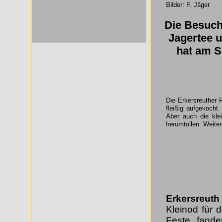
Bilder: F. Jäger
Die Besuch
Jagertee 
hat am S
Die Erkersreuther R
fleißig aufgekocht
Aber auch die kle
herumtollen. Weitere
Erkersreuth
Kleinod für d
Feste fande