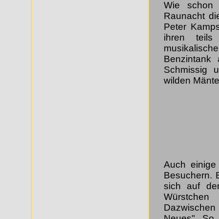
Wie schon 
Raunacht di
Peter Kamps
ihren teil
musikalis
Benzintank 
Schmissig u
wilden Mänte
Auch einige
Besuchern. B
sich auf de
Würstchen 
Dazwischen
Neues". So 